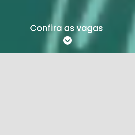
Confira as vagas
Exibir mais filtros
Função
Detalhes
Vagas
Abastecedor de linha de
5
Saiba +
produção
3
Abatedor
Saiba +