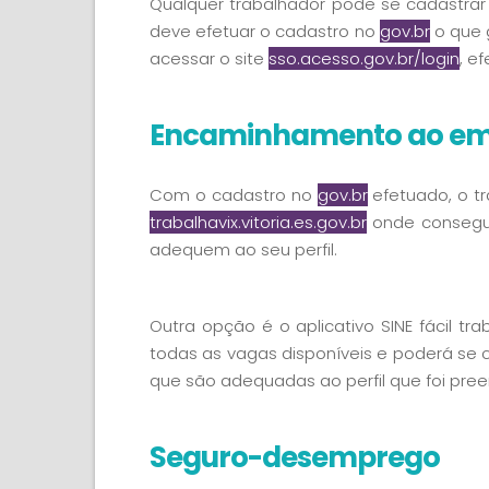
Qualquer trabalhador pode se cadastrar 
deve efetuar o cadastro no
gov.br
o que g
acessar o site
sso.acesso.gov.br/login
, e
Encaminhamento ao e
Com o cadastro no
gov.br
efetuado, o tr
trabalhavix.vitoria.es.gov.br
onde consegue
adequem ao seu perfil.
Outra opção é o aplicativo SINE fácil tra
todas as vagas disponíveis e poderá se 
que são adequadas ao perfil que foi pre
Seguro-desemprego