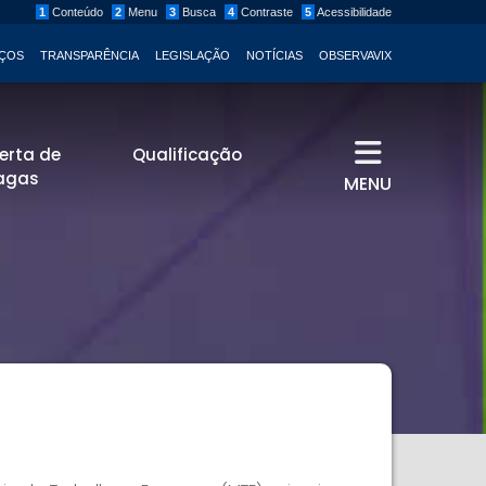
1
Conteúdo
2
Menu
3
Busca
4
Contraste
5
Acessibilidade
IÇOS
TRANSPARÊNCIA
LEGISLAÇÃO
NOTÍCIAS
OBSERVAVIX
lerta de
Qualificação
agas
MENU