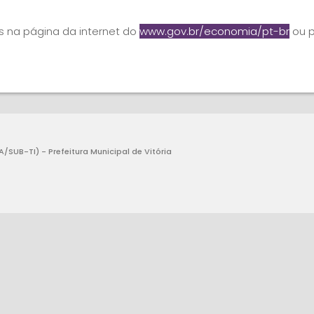
 na página da internet do
www.gov.br/economia/pt-br
ou p
SUB-TI) - Prefeitura Municipal de Vitória