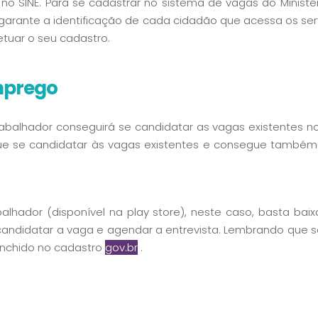
no SINE. Para se cadastrar no sistema de vagas do Ministér
arante a identificação de cada cidadão que acessa os servi
fetuar o seu cadastro.
mprego
abalhador conseguirá se candidatar as vagas existentes n
 se candidatar às vagas existentes e consegue também a
balhador (disponível na play store), neste caso, basta baixa
candidatar a vaga e agendar a entrevista. Lembrando que 
enchido no cadastro
gov.br
.