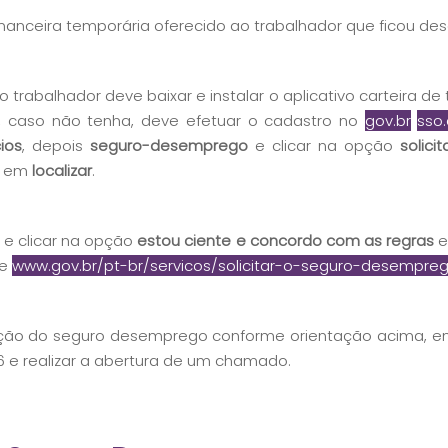
financeira temporária oferecido ao trabalhador que ficou d
abalhador deve baixar e instalar o aplicativo carteira de tr
a, caso não tenha, deve efetuar o cadastro no
gov.br
sso
ios
, depois
seguro-desemprego
e clicar na opção
solic
ar em
localizar
.
 e clicar na opção
estou ciente e concordo com as regras
e
te
www.gov.br/pt-br/servicos/solicitar-o-seguro-desempre
itação do seguro desemprego conforme orientação acima, 
6 e realizar a abertura de um chamado.