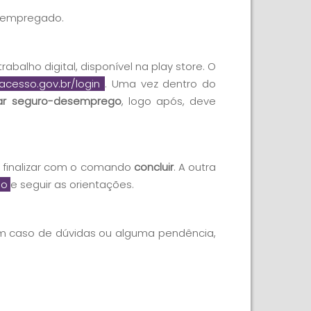
esempregado.
abalho digital, disponível na play store. O
.acesso.gov.br/login
. Uma vez dentro do
itar seguro-desemprego
, logo após, deve
 finalizar com o comando
concluir
. A outra
go
e seguir as orientações.
em caso de dúvidas ou alguma pendência,